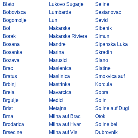
Blato
Lukovo Sugarje
Seline
Bobovisca
Lumbarda
Sestanovac
Bogomolje
Lun
Sevid
Bol
Makarska
Sibenik
Borak
Makarska Riviera
Simuni
Bosana
Mandre
Sipanska Luka
Bosanka
Marina
Skradin
Bozava
Marusici
Slano
Brac
Maslenica
Slatine
Bratus
Maslinica
Smokvica auf
Brbinj
Mastrinka
Korcula
Brela
Mavarcica
Sobra
Brgulje
Medici
Solin
Brist
Metajna
Soline auf Dugi
Brna
Milna auf Brac
Otok
Brodarica
Milna auf Hvar
Soline bei
Brsecine
Milna auf Vis
Dubrovnik