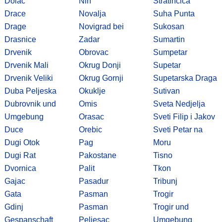
Dolac
Nin
Stratincica
Drace
Novalja
Suha Punta
Drage
Novigrad bei
Sukosan
Drasnice
Zadar
Sumartin
Drvenik
Obrovac
Sumpetar
Drvenik Mali
Okrug Donji
Supetar
Drvenik Veliki
Okrug Gornji
Supetarska Draga
Duba Peljeska
Okuklje
Sutivan
Dubrovnik und
Omis
Sveta Nedjelja
Umgebung
Orasac
Sveti Filip i Jakov
Duce
Orebic
Sveti Petar na
Dugi Otok
Pag
Moru
Dugi Rat
Pakostane
Tisno
Dvornica
Palit
Tkon
Gajac
Pasadur
Tribunj
Gata
Pasman
Trogir
Gdinj
Pasman
Trogir und
Gespanschaft
Peljesac
Umgebung