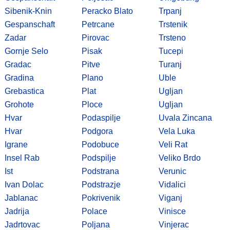
Sibenik-Knin
Peracko Blato
Trpanj
Gespanschaft
Petrcane
Trstenik
Zadar
Pirovac
Trsteno
Gornje Selo
Pisak
Tucepi
Gradac
Pitve
Turanj
Gradina
Plano
Uble
Grebastica
Plat
Ugljan
Grohote
Ploce
Ugljan
Hvar
Podaspilje
Uvala Zincana
Hvar
Podgora
Vela Luka
Igrane
Podobuce
Veli Rat
Insel Rab
Podspilje
Veliko Brdo
Ist
Podstrana
Verunic
Ivan Dolac
Podstrazje
Vidalici
Jablanac
Pokrivenik
Viganj
Jadrija
Polace
Vinisce
Jadrtovac
Poljana
Vinjerac