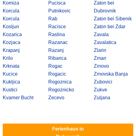
Komiza
Pucisca
Zaton bei
Korcula
Putnikovic
Dubrovnik
Korcula
Rab
Zaton bei Sibenik
Kosljun
Racisce
Zaton bei Zdar
Kozarica
Raslina
Zavala
Kozjaca
Razanac
Zavalatica
Krapanj
Razanj
Zlarin
Krilo
Ribarica
Zman
Krknata
Rogac
Zrnovo
Kucice
Rogacic
Zrnovska Banja
Kukljica
Rogoznica
Zubovici
Kustici
Rogoznicko
Zukve
Kvarner Bucht
Zecevo
Zuljana
Ferienhaus in