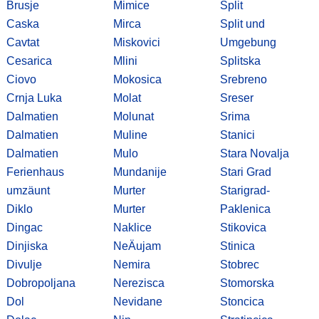
Brusje
Mimice
Split
Caska
Mirca
Split und
Cavtat
Miskovici
Umgebung
Cesarica
Mlini
Splitska
Ciovo
Mokosica
Srebreno
Crnja Luka
Molat
Sreser
Dalmatien
Molunat
Srima
Dalmatien
Muline
Stanici
Dalmatien
Mulo
Stara Novalja
Ferienhaus
Mundanije
Stari Grad
umzäunt
Murter
Starigrad-
Diklo
Murter
Paklenica
Dingac
Naklice
Stikovica
Dinjiska
NeÄujam
Stinica
Divulje
Nemira
Stobrec
Dobropoljana
Nerezisca
Stomorska
Dol
Nevidane
Stoncica