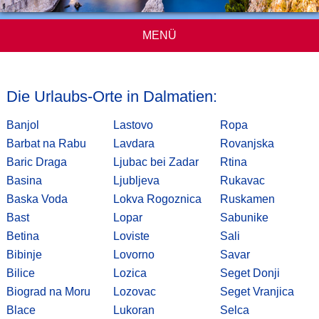
MENÜ
Die Urlaubs-Orte in Dalmatien:
Banjol
Lastovo
Ropa
Barbat na Rabu
Lavdara
Rovanjska
Baric Draga
Ljubac bei Zadar
Rtina
Basina
Ljubljeva
Rukavac
Baska Voda
Lokva Rogoznica
Ruskamen
Bast
Lopar
Sabunike
Betina
Loviste
Sali
Bibinje
Lovorno
Savar
Bilice
Lozica
Seget Donji
Biograd na Moru
Lozovac
Seget Vranjica
Blace
Lukoran
Selca