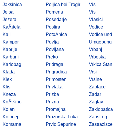
Jaksinica
Poljica bei Trogir
Vis
Jelsa
Pomena
Vis
Jezera
Posedarje
Vlasici
KaÅ¡tela
Postira
Vodice
Kali
PotoÄnica
Vodice und
Kampor
Povlja
Umgebung
Kaprije
Povljana
Vrbanj
Karbuni
Preko
Vrboska
Karlobag
Pridraga
Vrkica Stan
Klada
Prigradica
Vrsi
Klek
Primosten
Vrsine
Klis
Privlaka
Zablace
Kneza
Prizba
Zadar
KoÅ¾ino
Prizna
Zaglav
Kolan
Promajna
Zaklopatica
Kolocep
Prozurska Luka
Zaostrog
Komarna
Prvic Sepurine
Zastrazisce